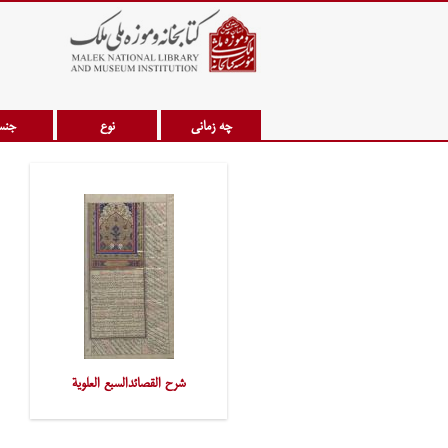
چه زمانی
نوع
جن
شرح القصائدالسبع العلویة