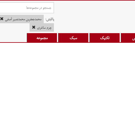
پالایش:
محمدجعفربن محمدنصیر آصفی
چرم ساغری
س
تکنیک
سبک
مجموعه