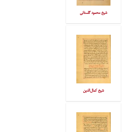
شیخ محمود گلستانی
شیخ کمال‌الدین