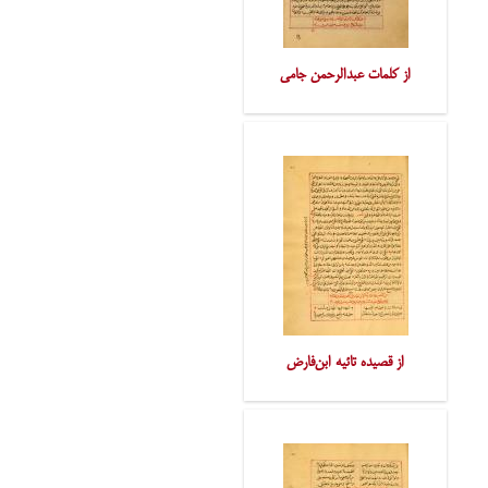
از کلمات عبدالرحمن جامی
از قصیده تائیه ابن‌فارض