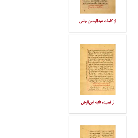
از کلمات عبدالرحمن جامی
از قصیده تائیه ابن‌فارض