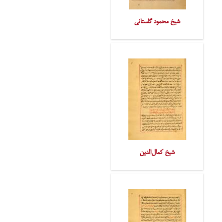
شیخ محمود گلستانی
شیخ کمال‌الدین