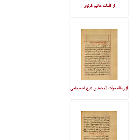
از کلمات حکیم غزنوی
از رساله مرآت المحققین شیخ احمدجامی