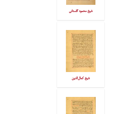
شیخ محمود گلستانی
شیخ کمال‌الدین