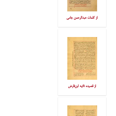
از کلمات عبدالرحمن جامی
از قصیده تائیه ابن‌فارض