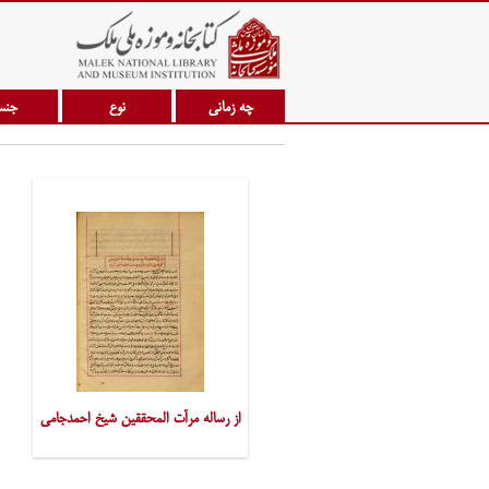
چه زمانی
نوع
جن
از رساله مرآت المحققین شیخ احمدجامی