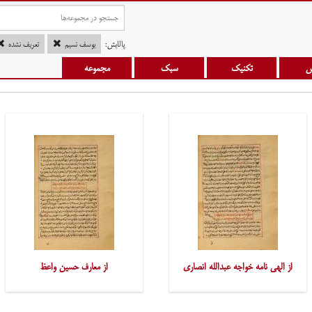
پالایش:
یوسف نسیم
تعریف نشده
س
تکنیک
سبک
مجموعه
از الهی نامه خواجه عبدالله انصاری
از معارف حسین واعظ