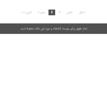
<<اول
<قبلی
1
2
بعدی >
آخرین >>
تمام حقوق برای موسسه کتابخانه و موزه ملی ملک محفوظ است.