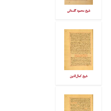
شیخ محمود گلستانی
شیخ کمال‌الدین