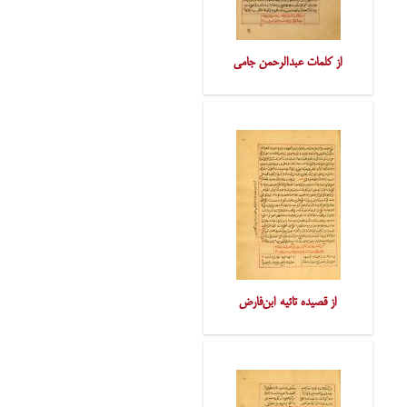
از کلمات عبدالرحمن جامی
از قصیده تائیه ابن‌فارض