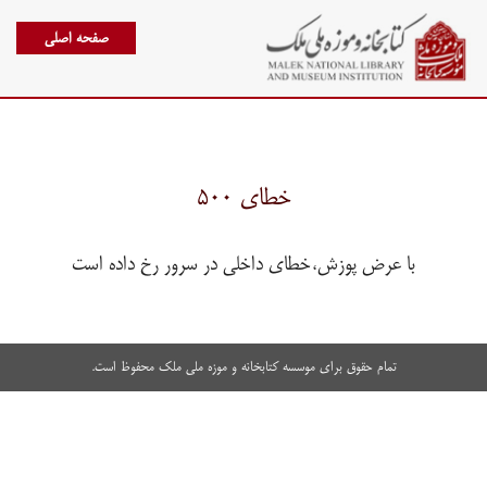
صفحه اصلی
خطای ۵۰۰
با عرض پوزش،خطای داخلی در سرور رخ داده است
تمام حقوق برای موسسه کتابخانه و موزه ملی ملک محفوظ است.