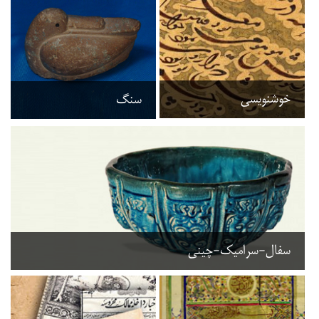
خوشنویسی
سنگ
سفال-سرامیک-چینی