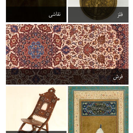
نقاشی
فلز
فرش