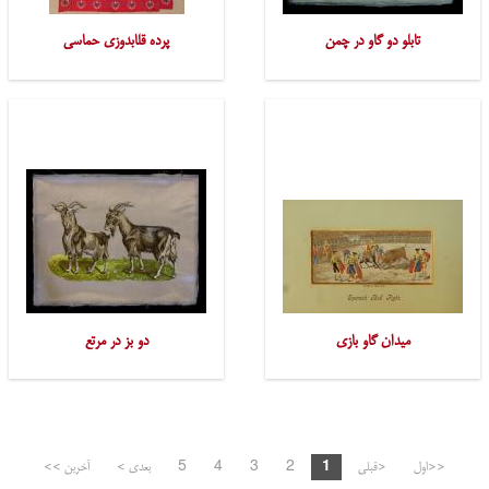
تابلو دو گاو در چمن
پرده قلابدوزی حماسی
میدان گاو بازی
دو بز در مرتع
<<اول
<قبلی
1
2
3
4
5
بعدی >
آخرین >>