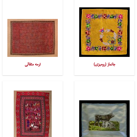
جانماز (رومیزی)
ترمه مثقالی