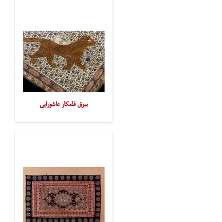
بیرق قلمکار عاشورایی