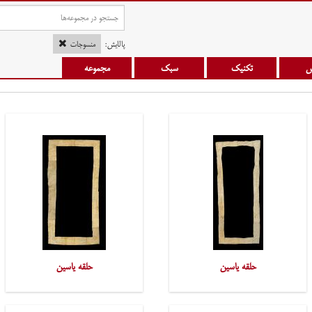
پالایش:
منسوجات
س
تکنیک
سبک
مجموعه
حلقه یاسین
حلقه یاسین