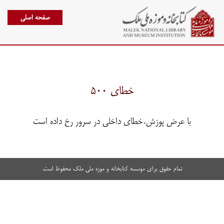
صفحه اصلی
خطای ۵۰۰
با عرض پوزش،خطای داخلی در سرور رخ داده است
تمام حقوق برای موسسه کتابخانه و موزه ملی ملک محفوظ است.