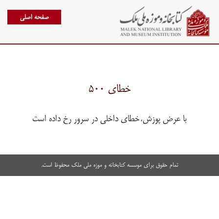
صفحه اصلی
خطای ۵۰۰
با عرض پوزش،خطای داخلی در سرور رخ داده است
تمام حقوق برای موسسه کتابخانه و موزه ملی ملک محفوظ است.