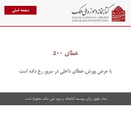
صفحه اصلی
خطای ۵۰۰
با عرض پوزش،خطای داخلی در سرور رخ داده است
تمام حقوق برای موسسه کتابخانه و موزه ملی ملک محفوظ است.