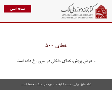
صفحه اصلی
خطای ۵۰۰
با عرض پوزش،خطای داخلی در سرور رخ داده است
تمام حقوق برای موسسه کتابخانه و موزه ملی ملک محفوظ است.