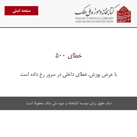
صفحه اصلی
خطای ۵۰۰
با عرض پوزش،خطای داخلی در سرور رخ داده است
تمام حقوق برای موسسه کتابخانه و موزه ملی ملک محفوظ است.