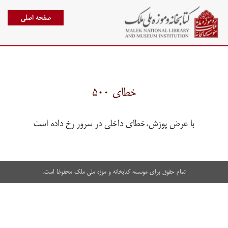
صفحه اصلی
خطای ۵۰۰
با عرض پوزش،خطای داخلی در سرور رخ داده است
تمام حقوق برای موسسه کتابخانه و موزه ملی ملک محفوظ است.