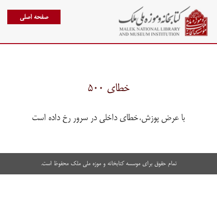
صفحه اصلی
خطای ۵۰۰
با عرض پوزش،خطای داخلی در سرور رخ داده است
تمام حقوق برای موسسه کتابخانه و موزه ملی ملک محفوظ است.