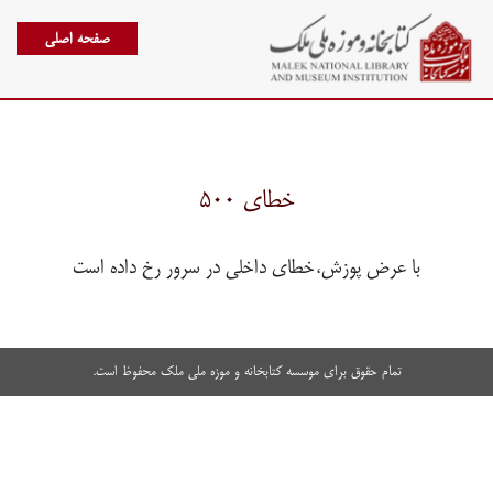
صفحه اصلی
خطای ۵۰۰
با عرض پوزش،خطای داخلی در سرور رخ داده است
تمام حقوق برای موسسه کتابخانه و موزه ملی ملک محفوظ است.