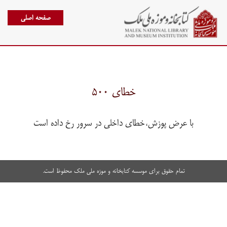
صفحه اصلی
خطای ۵۰۰
با عرض پوزش،خطای داخلی در سرور رخ داده است
تمام حقوق برای موسسه کتابخانه و موزه ملی ملک محفوظ است.