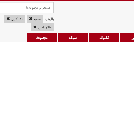
پالایش:
صفویه
لاک کاری
طلای اصل
س
تکنیک
سبک
مجموعه