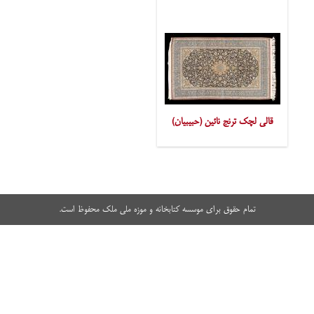
قالی لچک ترنج نائین (حبیبیان)
تمام حقوق برای موسسه کتابخانه و موزه ملی ملک محفوظ است.