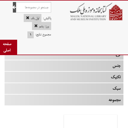
صفحه اصلی
پالایش:
لول باف
پرز: پشم
مجموع نتایج:
۱
چه زمانی
صفحه
اصلی
نوع
جنس
تکنیک
سبک
مجموعه