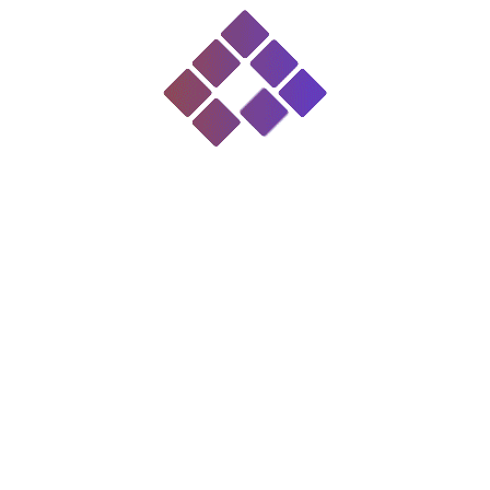
قالی تلفیقی گلدانی مشهد (شرکت فرش
آستان قدس)
قالیچه گلدانی کاشان