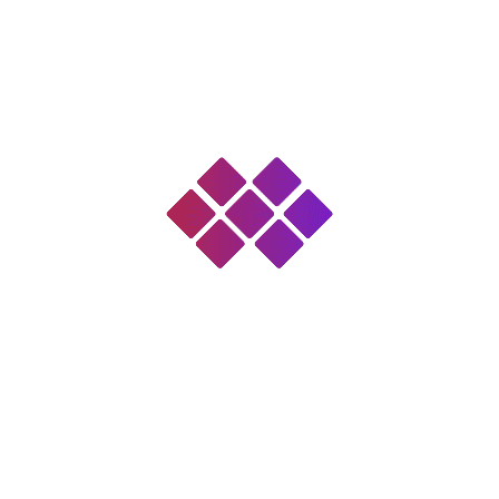
قالی افشان شاه عباسی مشهد (حاجی
عبدل)
قالیچه جانمازی بلوچ خراسان