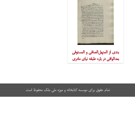
بندی از المنهل‌الصافی و المستوفی
بعدالوافی در باره طبقه نیای مادری
علاءالدین طرابلسی
تمام حقوق برای موسسه کتابخانه و موزه ملی ملک محفوظ است.