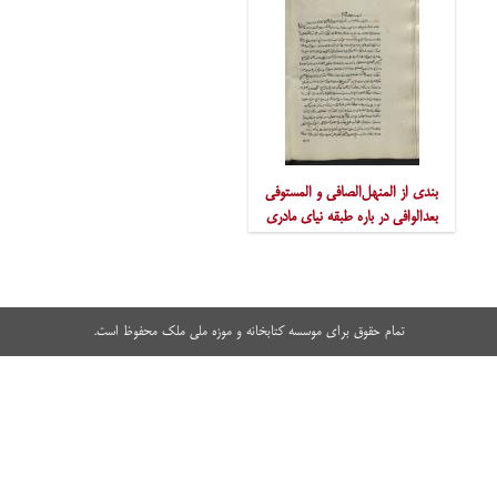
بندی از المنهل‌الصافی و المستوفی
بعدالوافی در باره طبقه نیای مادری
علاءالدین طرابلسی
تمام حقوق برای موسسه کتابخانه و موزه ملی ملک محفوظ است.