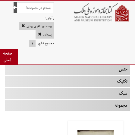
صفحه اصلی
پالایش:
یوسف بن تغری بردی
پسته‌ای
مجموع نتایج:
۱
چه زمانی
صفحه
نوع
اصلی
جنس
تکنیک
سبک
مجموعه