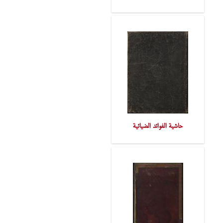
حاشیة الفوائد الضیائیة