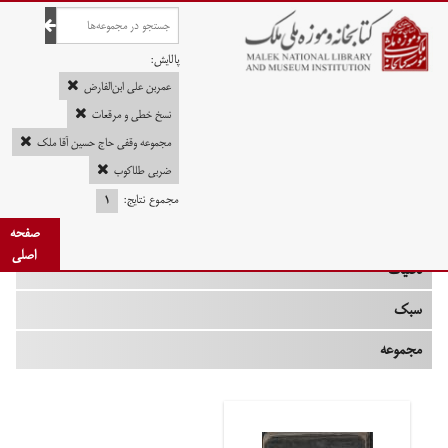
صفحه اصلی
پالایش:
عمربن علی ابن‌الفارض
نسخ خطی و مرقعات
مجموعه وقفی حاج حسین آقا ملک
چه زمانی
ضربی طلاکوب
نوع
مجموع نتایج:
۱
جنس
صفحه
اصلی
تکنیک
سبک
مجموعه