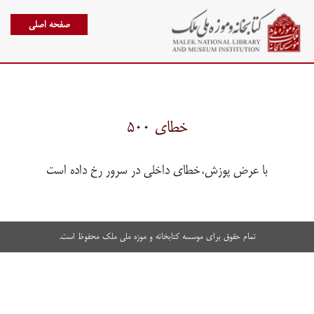
صفحه اصلی
خطای ۵۰۰
با عرض پوزش،خطای داخلی در سرور رخ داده است
تمام حقوق برای موسسه کتابخانه و موزه ملی ملک محفوظ است.