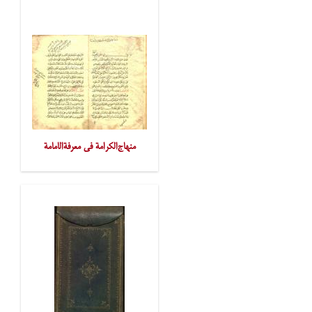
منهاج‌الکرامة فی معرفةالامامة