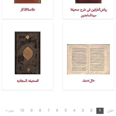
ریاض‌العارفین فی شرح صحیفة
خلاصةالاذکار
سیدالساجدین
<ال>دعاء
الصحیفه السجادیه
<قبلی
1
2
3
4
5
6
7
8
9
10
بعدی >