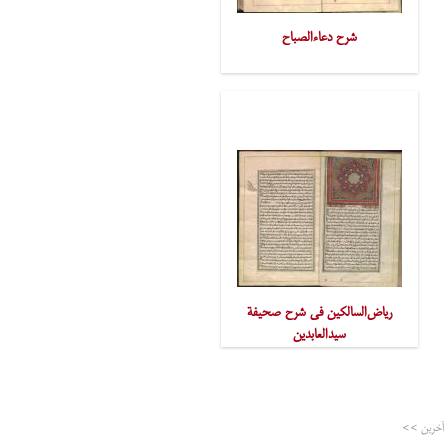
شرح دعاءالصباح
ریاض‌السالکین فی شرح صحیفة
سیدالعابدین
آخرین >>