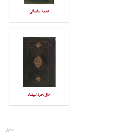
تحفة سلیمانی
<ال>درةالبیضاء
<<اول