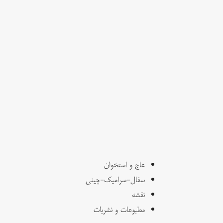
عاج و استخوان
سفال-سرامیک-چینی
نقشه
مطبوعات و نشریات