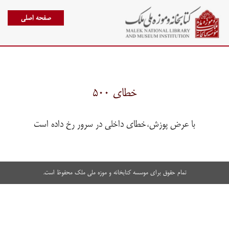
صفحه اصلی
خطای ۵۰۰
با عرض پوزش،خطای داخلی در سرور رخ داده است
تمام حقوق برای موسسه کتابخانه و موزه ملی ملک محفوظ است.