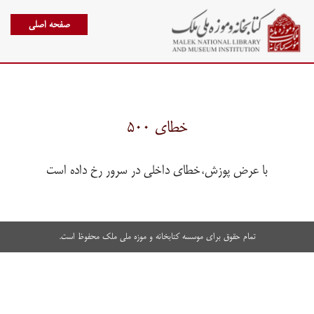
صفحه اصلی
خطای ۵۰۰
با عرض پوزش،خطای داخلی در سرور رخ داده است
تمام حقوق برای موسسه کتابخانه و موزه ملی ملک محفوظ است.