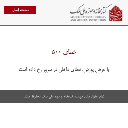
صفحه اصلی
خطای ۵۰۰
با عرض پوزش،خطای داخلی در سرور رخ داده است
تمام حقوق برای موسسه کتابخانه و موزه ملی ملک محفوظ است.