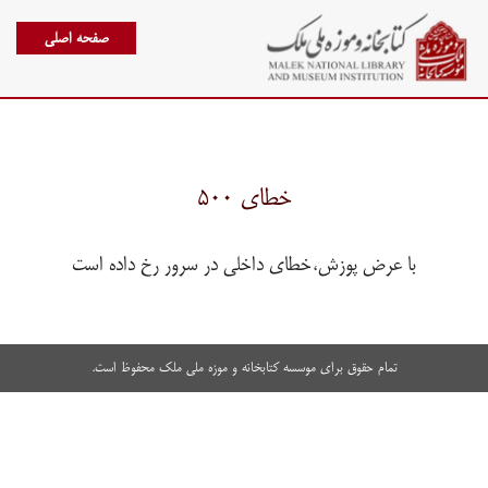
صفحه اصلی
خطای ۵۰۰
با عرض پوزش،خطای داخلی در سرور رخ داده است
تمام حقوق برای موسسه کتابخانه و موزه ملی ملک محفوظ است.