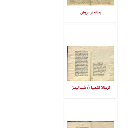
رساله در عروض
الرّسالة الذّهبیة (/ طبّ الرّضا)