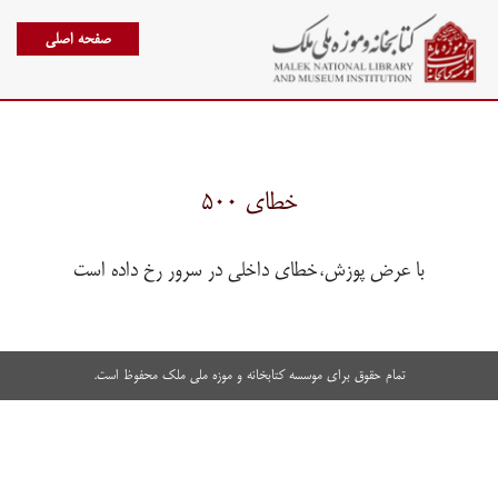
صفحه اصلی
خطای ۵۰۰
با عرض پوزش،خطای داخلی در سرور رخ داده است
تمام حقوق برای موسسه کتابخانه و موزه ملی ملک محفوظ است.