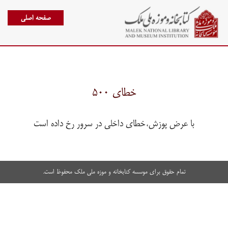
صفحه اصلی
خطای ۵۰۰
با عرض پوزش،خطای داخلی در سرور رخ داده است
تمام حقوق برای موسسه کتابخانه و موزه ملی ملک محفوظ است.