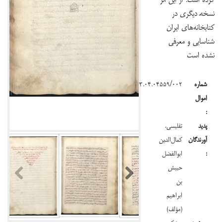
نسخهٔ دیگری در
کتابخانه‌های ایران
شناسایی و معرّفی
نشده است
شماره
۱۳۹۳.۰۴.۰۴۵۵۹/۰۰۲
اموال
:
پدید
تفلیسی،
آورندگان
کمال‌الدّین
:
ابوالفضل
حبیش
بن
Previous
ابراهیم
(مؤلف)