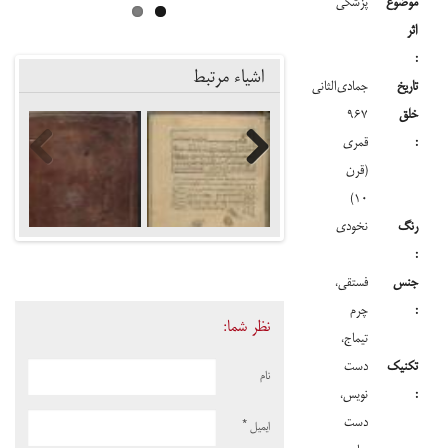
موضوع
پزشکی
اثر
:
اشیاء مرتبط
تاریخ
جمادی‌الثانی
خلق
۹۶۷
:
قمری
(قرن
Previous
Next
۱۰)
رنگ
نخودی
:
جنس
فستقی،
:
چرم
نظر شما:
تیماج،
تکنیک
دست
نام
:
نویس،
دست
ایمیل
*