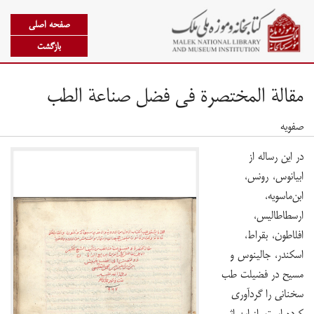
صفحه اصلی
بازگشت
مقالة المختصرة فی فضل صناعة الطّب
صفویه
در این رساله از
ابیانوس، رونس،
ابن‌ماسویه،
ارسطاطالیس،
افلاطون، بقراط،
اسکندر، جالینوس و
مسیح در فضیلت طب
سخنانی را گردآوری
کرده است. از این اثر