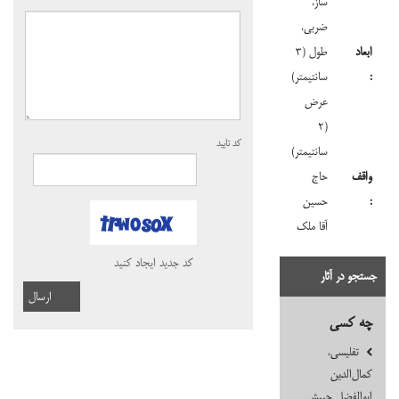
ساز،
ضربی،
ابعاد
طول (۳
:
سانتیمتر)
عرض
(۲
کد تایید
سانتیمتر)
واقف
حاج
:
حسین
آقا ملک
کد جدید ایجاد کنید
جستجو‌ در آثار
ارسال
چه کسی
تفلیسی،
کمال‌الدّین
ابوالفضل حبیش