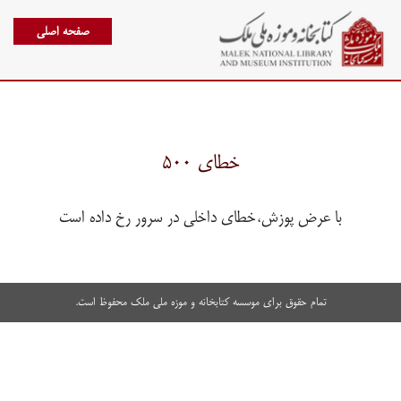
صفحه اصلی
خطای ۵۰۰
با عرض پوزش،خطای داخلی در سرور رخ داده است
تمام حقوق برای موسسه کتابخانه و موزه ملی ملک محفوظ است.