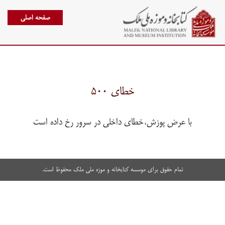
صفحه اصلی
خطای ۵۰۰
با عرض پوزش،خطای داخلی در سرور رخ داده است
تمام حقوق برای موسسه کتابخانه و موزه ملی ملک محفوظ است.