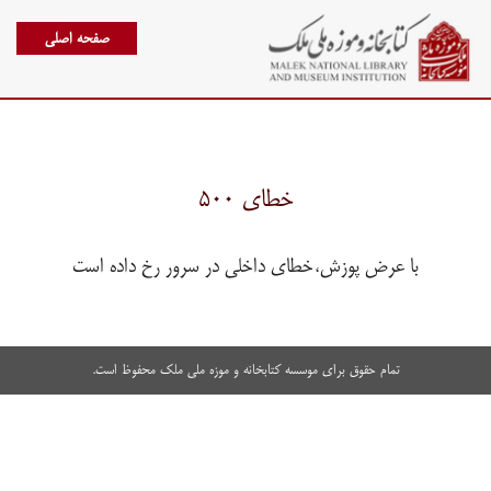
صفحه اصلی
خطای ۵۰۰
با عرض پوزش،خطای داخلی در سرور رخ داده است
تمام حقوق برای موسسه کتابخانه و موزه ملی ملک محفوظ است.