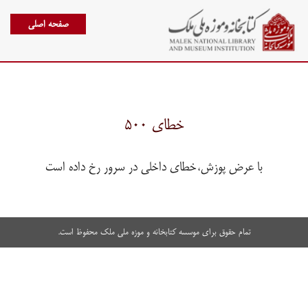
صفحه اصلی
خطای ۵۰۰
با عرض پوزش،خطای داخلی در سرور رخ داده است
تمام حقوق برای موسسه کتابخانه و موزه ملی ملک محفوظ است.