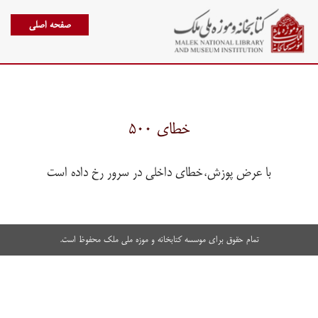
صفحه اصلی
خطای ۵۰۰
با عرض پوزش،خطای داخلی در سرور رخ داده است
تمام حقوق برای موسسه کتابخانه و موزه ملی ملک محفوظ است.