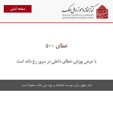
صفحه اصلی
خطای ۵۰۰
با عرض پوزش،خطای داخلی در سرور رخ داده است
تمام حقوق برای موسسه کتابخانه و موزه ملی ملک محفوظ است.