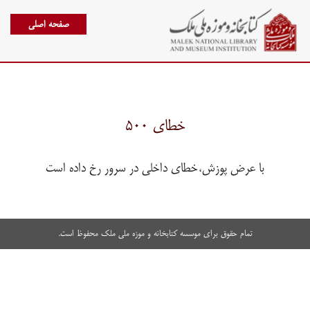
صفحه اصلی
خطای ۵۰۰
با عرض پوزش،خطای داخلی در سرور رخ داده است
تمام حقوق برای موسسه کتابخانه و موزه ملی ملک محفوظ است.