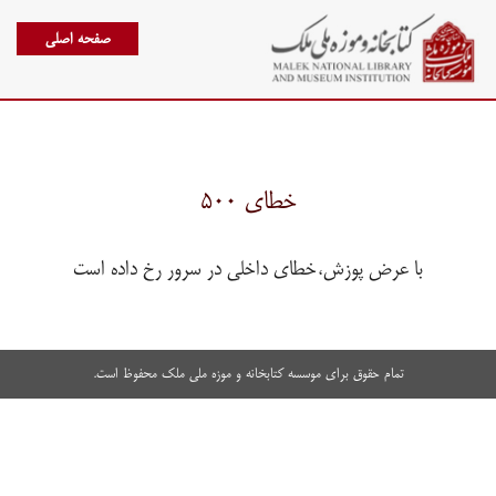
صفحه اصلی
خطای ۵۰۰
با عرض پوزش،خطای داخلی در سرور رخ داده است
تمام حقوق برای موسسه کتابخانه و موزه ملی ملک محفوظ است.