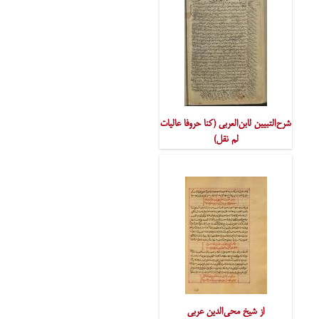
شرح‌التبیین لابن‌العربی (کنا حروفا عالیات
لم نقل)
از شیخ محی‌الدین عربی