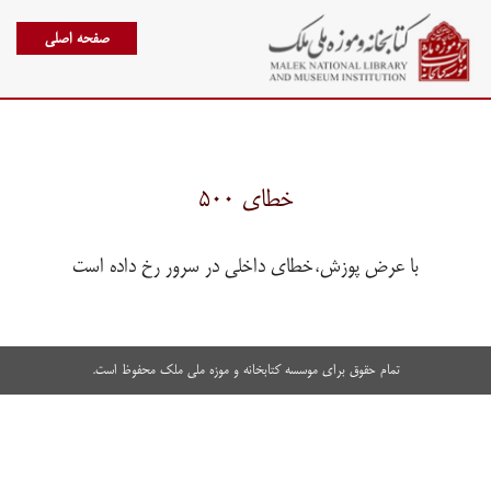
صفحه اصلی
خطای ۵۰۰
با عرض پوزش،خطای داخلی در سرور رخ داده است
تمام حقوق برای موسسه کتابخانه و موزه ملی ملک محفوظ است.