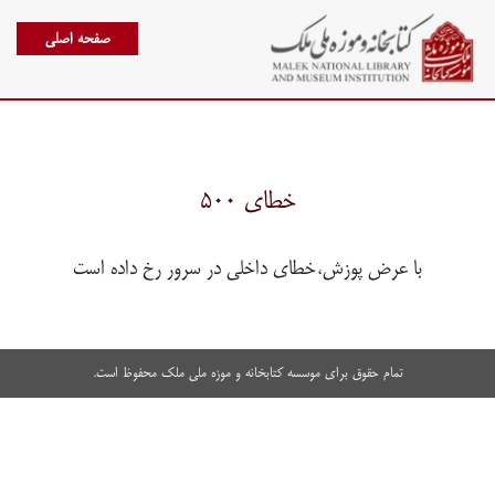
صفحه اصلی
خطای ۵۰۰
با عرض پوزش،خطای داخلی در سرور رخ داده است
تمام حقوق برای موسسه کتابخانه و موزه ملی ملک محفوظ است.