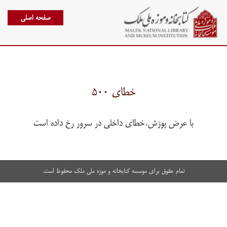
صفحه اصلی
خطای ۵۰۰
با عرض پوزش،خطای داخلی در سرور رخ داده است
تمام حقوق برای موسسه کتابخانه و موزه ملی ملک محفوظ است.