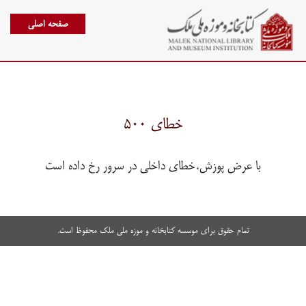
صفحه اصلی
خطای ۵۰۰
با عرض پوزش،خطای داخلی در سرور رخ داده است
تمام حقوق برای موسسه کتابخانه و موزه ملی ملک محفوظ است.